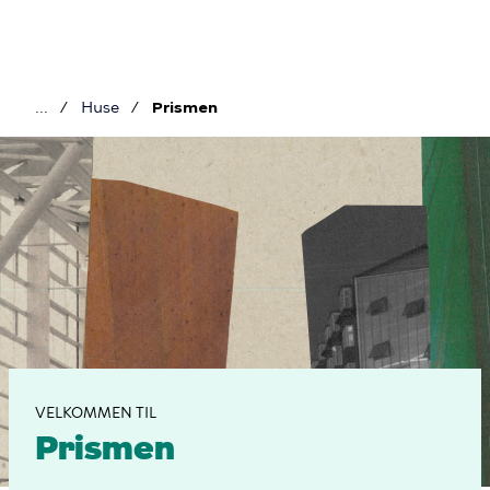
Gå
til
hovedindhold
Huse
Prismen
Brødkrumme
Prismen
VELKOMMEN TIL
Prismen