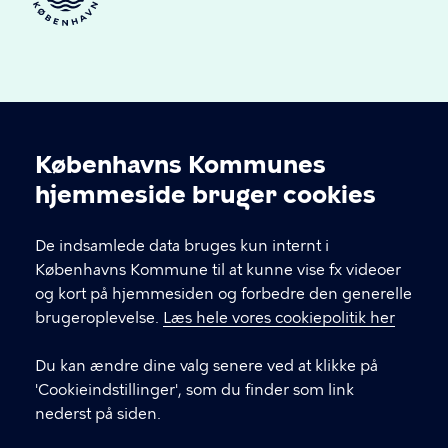
Københavns Kommunes
Cookieindstillinger
hjemmeside bruger cookies
Kultur og Fritid S
De indsamlede data bruges kun internt i
Kontakt dit lokale kulturhus eller idrætsanlæg
Københavns Kommune til at kunne vise fx videoer
gennem menupunktet 'Huse'. Her finder du
og kort på hjemmesiden og forbedre den generelle
kontaktoplysninger, åbningstider osv.
brugeroplevelse.
Læs hele vores cookiepolitik her
Du kan ændre dine valg senere ved at klikke på
KONTAKT
'Cookieindstillinger', som du finder som link
nederst på siden.
Københavns Kommune Nyropsgade 3, 1602
København V