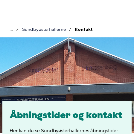
Gå
til
hovedindhold
Sundbyøsterhallerne
Kontakt
Brødkrumme
Kontakt
-
Sundbyøsterhallerne
Åbningstider og kontakt
Her kan du se Sundbyøsterhallernes åbningstider