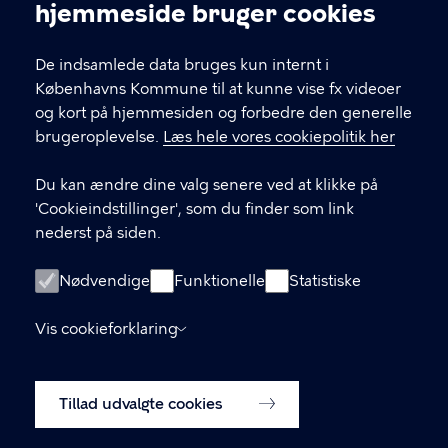
Cookieindstillinger
hjemmeside bruger cookies
Kultur og Fritid S
De indsamlede data bruges kun internt i
Kontakt dit lokale kulturhus eller idrætsanlæg
Københavns Kommune til at kunne vise fx videoer
gennem menupunktet 'Huse'. Her finder du
og kort på hjemmesiden og forbedre den generelle
kontaktoplysninger, åbningstider osv.
brugeroplevelse.
Læs hele vores cookiepolitik her
Du kan ændre dine valg senere ved at klikke på
KONTAKT
'Cookieindstillinger', som du finder som link
nederst på siden.
Københavns Kommune Nyropsgade 3, 1602
København V
Nødvendige
Funktionelle
Statistiske
33 66 33 66
Vis cookieforklaring
LINKS
Tillad udvalgte cookies
Om os