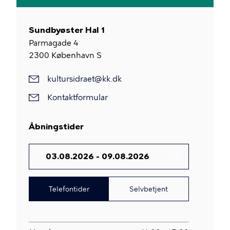
Sundbyøster Hal 1
Parmagade 4
2300
København S
kultursidraet@kk.dk
Kontaktformular
Åbningstider
DATO
Telefontider
Selvbetjent