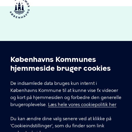
Københavns Kommunes
Cookieindstillinger
hjemmeside bruger cookies
Kultur og Fritid S
De indsamlede data bruges kun internt i
Kontakt dit lokale kulturhus eller idrætsanlæg
Københavns Kommune til at kunne vise fx videoer
gennem menupunktet 'Huse'. Her finder du
og kort på hjemmesiden og forbedre den generelle
kontaktoplysninger, åbningstider osv.
brugeroplevelse.
Læs hele vores cookiepolitik her
Du kan ændre dine valg senere ved at klikke på
KONTAKT
'Cookieindstillinger', som du finder som link