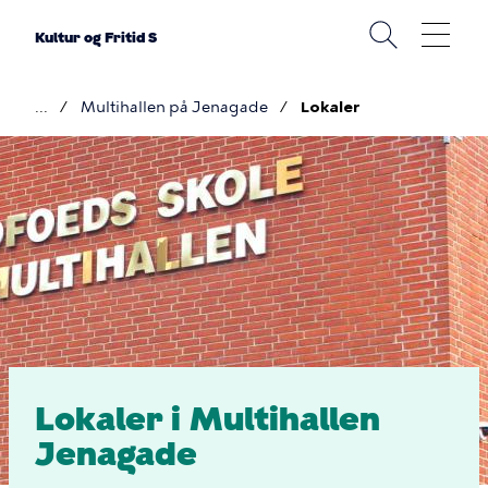
Gå
til
Kultur og Fritid S
hovedindhold
Multihallen på Jenagade
Lokaler
Brødkrumme
Lokaler
i
Multihallen
Jenagade
Lokaler i Multihallen
Jenagade