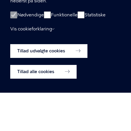
nederst på siden.
Københavns Kommune Nyropsgade 3, 1602
København V
Nødvendige
Funktionelle
Statistiske
33 66 33 66
Vis cookieforklaring
LINKS
Tillad udvalgte cookies
Om os
Tilmeld dig vores nyhedsbrev
Tillad alle cookies
Tilgængelighedserklæring
Cookiepolitik
Cookieindstillinger