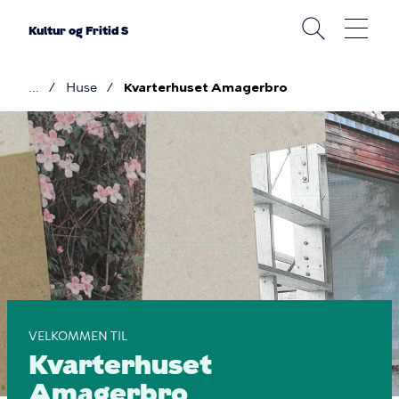
Gå
til
Kultur og Fritid S
hovedindhold
Huse
Kvarterhuset Amagerbro
Brødkrumme
Kvarterhuset
Amagerbro
VELKOMMEN TIL
Kvarterhuset
Amagerbro