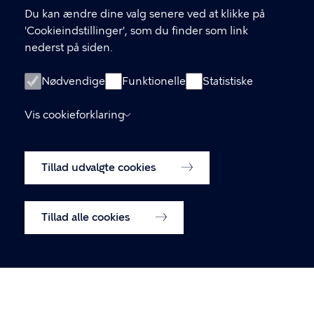
Du kan ændre dine valg senere ved at klikke på
KONTAKT
'Cookieindstillinger', som du finder som link
nederst på siden.
Københavns Kommune Nyropsgade 3, 1602
København V
Nødvendige
Funktionelle
Statistiske
33 66 33 66
Vis cookieforklaring
LINKS
Tillad udvalgte cookies
Om os
Tilmeld dig vores nyhedsbrev
Tillad alle cookies
Tilgængelighedserklæring
Cookiepolitik
Cookieindstillinger