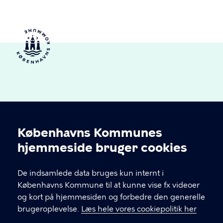
Københavns Kommunes
Cookieindstillinger
hjemmeside bruger cookies
Kultur og Fritid S
De indsamlede data bruges kun internt i
Kontakt dit lokale kulturhus eller idrætsanlæg
Københavns Kommune til at kunne vise fx videoer
gennem menupunktet 'Huse'. Her finder du
og kort på hjemmesiden og forbedre den generelle
kontaktoplysninger, åbningstider osv.
brugeroplevelse.
Læs hele vores cookiepolitik her