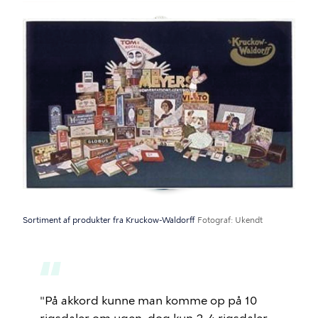
Billede
Sortiment af produkter fra Kruckow-Waldorff
Fotograf
Ukendt
"På akkord kunne man komme op på 10