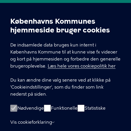
Kontakt dit lokale kulturhus eller idrætsanlæg
gennem menupunktet 'Huse'. Her finder du
Københavns Kommunes
kontaktoplysninger, åbningstider osv.
Cookieindstillinger
hjemmeside bruger cookies
KONTAKT
De indsamlede data bruges kun internt i
Københavns Kommune til at kunne vise fx videoer
Københavns Kommune Nyropsgade 3, 1602
og kort på hjemmesiden og forbedre den generelle
København V
brugeroplevelse.
Læs hele vores cookiepolitik her
33 66 33 66
Du kan ændre dine valg senere ved at klikke på
'Cookieindstillinger', som du finder som link
nederst på siden.
LINKS
Om os
Nødvendige
Funktionelle
Statistiske
Tilmeld dig vores nyhedsbrev
Vis cookieforklaring