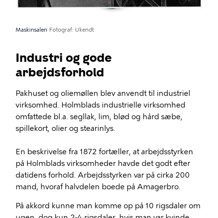
Maskinsalen
Fotograf
Ukendt
Industri og gode
arbejdsforhold
Pakhuset og oliemøllen blev anvendt til industriel
virksomhed. Holmblads industrielle virksomhed
omfattede bl.a. segllak, lim, blød og hård sæbe,
spillekort, olier og stearinlys.
En beskrivelse fra 1872 fortæller, at arbejdsstyrken
på Holmblads virksomheder havde det godt efter
datidens forhold. Arbejdsstyrken var på cirka 200
mand, hvoraf halvdelen boede på Amagerbro.
På akkord kunne man komme op på 10 rigsdaler om
ugen, dog kun 2-4 rigsdaler, hvis man var kvinde