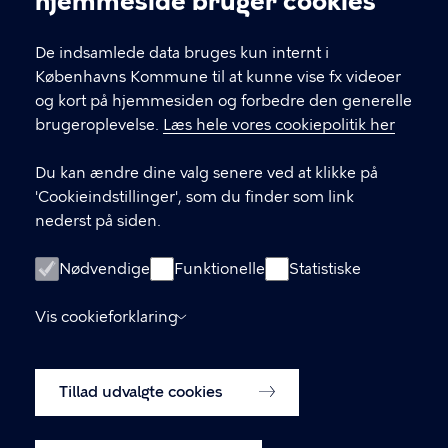
hjemmeside bruger cookies
KONTAKT
De indsamlede data bruges kun internt i
Københavns Kommune til at kunne vise fx videoer
Københavns Kommune Nyropsgade 3, 1602
og kort på hjemmesiden og forbedre den generelle
København V
brugeroplevelse.
Læs hele vores cookiepolitik her
33 66 33 66
Du kan ændre dine valg senere ved at klikke på
'Cookieindstillinger', som du finder som link
nederst på siden.
LINKS
Om os
Nødvendige
Funktionelle
Statistiske
Tilmeld dig vores nyhedsbrev
Vis cookieforklaring
Tilgængelighedserklæring
Tillad udvalgte cookies
Cookiepolitik
Cookieindstillinger