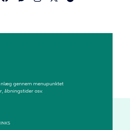
rætsanlæg gennem menupunktet
r, åbningstider osv.
LINKS