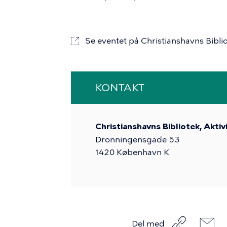
Se eventet på Christianshavns Bibli
KONTAKT
Christianshavns Bibliotek, Akt
Dronningensgade 53
1420
København K
Del med