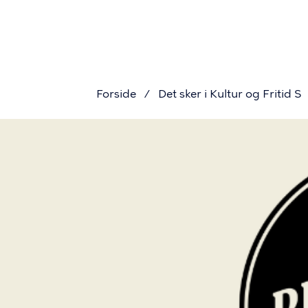
Primær
Gå
til
navigation
hovedindhold
Forside
Det sker i Kultur og Fritid S
Brødkru
Billede